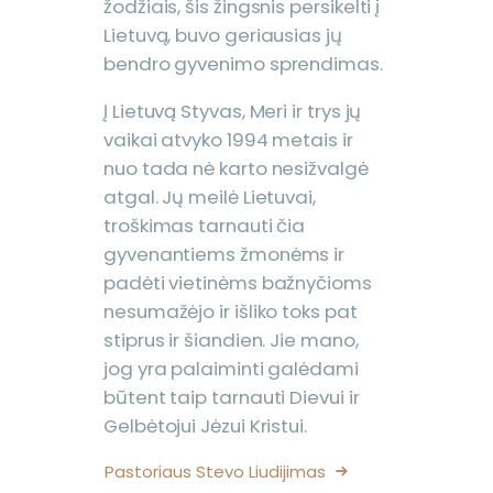
žodžiais, šis žingsnis persikelti į
Lietuvą, buvo geriausias jų
bendro gyvenimo sprendimas.
Į Lietuvą Styvas, Meri ir trys jų
vaikai atvyko 1994 metais ir
nuo tada nė karto nesižvalgė
atgal. Jų meilė Lietuvai,
troškimas tarnauti čia
gyvenantiems žmonėms ir
padėti vietinėms bažnyčioms
nesumažėjo ir išliko toks pat
stiprus ir šiandien. Jie mano,
jog yra palaiminti galėdami
būtent taip tarnauti Dievui ir
Gelbėtojui Jėzui Kristui.
Pastoriaus Stevo Liudijimas