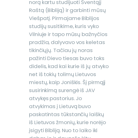
norą kartu studijuoti Šventąjį
Raštą (Bibliją) ir garbinti mūsų
Viešpatį. Pirmajame Biblijos
studijų susitikime, kuris vyko
Vilniuje ir tapo mūsų bažnyčios
pradžia, dalyvavo vos keletas
tikinčiųjų. Tačiau jų noras
pažinti Dievo tiesas buvo toks
didelis, kad kai kurie iš jų atvyko
net iš tokių tolimų Lietuvos
miestų, kaip Joniškis. Šį pirmąjį
susirinkimą surengė iš JAV
atvykęs pastorius. Jo
atvykimas į Lietuvą buvo
paskatintas tūkstančių laiškų
iš Lietuvos žmonių, kurie norėjo
įsigyti Bibliją. Nuo to laiko iki