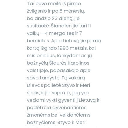
Tai buvo meilė iš pirmo
žvilgsnio ir po 8 mėnesių,
balandžio 23 dieną, jie
susituokė. Šiandien jie turi 11
vaikų – 4 mergaites ir 7
berniukus. Apie Lietuvą jie pirmą
kartą išgirdo 1993 metais, kai
misionierius, lankydamas jų
bažnyčią Šiaurės Karolinos
valstijoje, papasakojo apie
savo tarnystę. Tą vakarą
Dievas palietė Styvo ir Meri
širdis, ir jie suprato, jog yra
vedami vykti gyventi į Lietuvą ir
padėti čia gyvenantiems
žmonėms bei veikiančioms
bažnyčioms. Styvo ir Meri