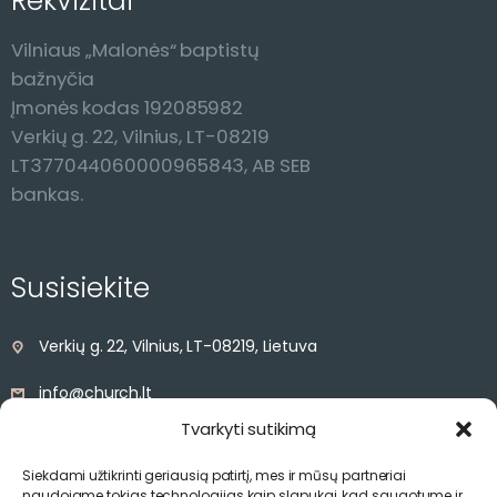
Rekvizitai
Vilniaus „Malonės“ baptistų
bažnyčia
Įmonės kodas 192085982
Verkių g. 22, Vilnius, LT-08219
LT377044060000965843, AB SEB
bankas.
Susisiekite
Verkių g. 22, Vilnius, LT-08219, Lietuva
info@church.lt
Tvarkyti sutikimą
+370 68527841
Siekdami užtikrinti geriausią patirtį, mes ir mūsų partneriai
naudojame tokias technologijas kaip slapukai, kad saugotume ir