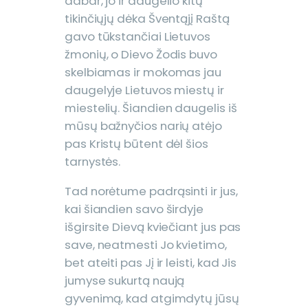
dabar, jo ir daugelio kitų
tikinčiųjų dėka Šventąjį Raštą
gavo tūkstančiai Lietuvos
žmonių, o Dievo Žodis buvo
skelbiamas ir mokomas jau
daugelyje Lietuvos miestų ir
miestelių. Šiandien daugelis iš
mūsų bažnyčios narių atėjo
pas Kristų būtent dėl šios
tarnystės.
Tad norėtume padrąsinti ir jus,
kai šiandien savo širdyje
išgirsite Dievą kviečiant jus pas
save, neatmesti Jo kvietimo,
bet ateiti pas Jį ir leisti, kad Jis
jumyse sukurtą naują
gyvenimą, kad atgimdytų jūsų