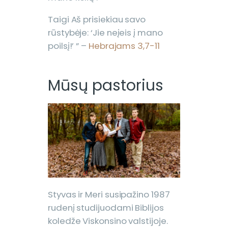
Taigi Aš prisiekiau savo
rūstybėje: ‘Jie neįeis į mano
poilsį!’ ” –
Hebrajams 3,7-11
Mūsų pastorius
Styvas ir Meri susipažino 1987
rudenį studijuodami Biblijos
koledže Viskonsino valstijoje.