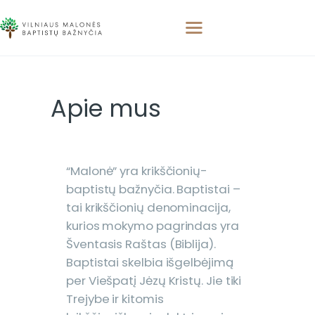
Apie mus
PAGRINDINIS
APIE MUS
APSILANKYKITE
PAMOKSLAI
“Malonė” yra krikščionių-
RENGINIAI
baptistų bažnyčia. Baptistai –
KONTAKTAI
tai krikščionių denominacija,
kurios mokymo pagrindas yra
Šventasis Raštas (Biblija).
Baptistai skelbia išgelbėjimą
per Viešpatį Jėzų Kristų. Jie tiki
Trejybe ir kitomis