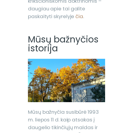
krikščioniškomis doktrinomis –
daugiau apie tai galite
paskaityti skyrelyje
čia
.
Mūsų bažnyčios
istorija
Mūsų bažnyčia susibūrė 1993
m. liepos 11 d. kaip atsakas į
daugelio tikinčiųjų maldas ir