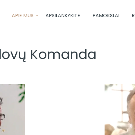
PAGRINDINIS
APIE MUS
APSILANKYKITE
PAMOKSLAI
R
APIE MUS
APSILANKYKITE
dovų Komanda
PAMOKSLAI
RENGINIAI
KONTAKTAI