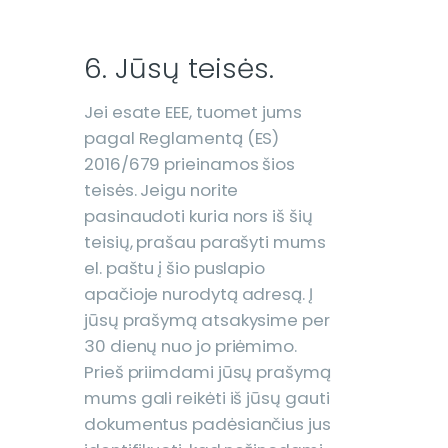
6. Jūsų teisės.
Jei esate EEE, tuomet jums
pagal Reglamentą (ES)
2016/679 prieinamos šios
teisės. Jeigu norite
pasinaudoti kuria nors iš šių
teisių, prašau parašyti mums
el. paštu į šio puslapio
apačioje nurodytą adresą. Į
jūsų prašymą atsakysime per
30 dienų nuo jo priėmimo.
Prieš priimdami jūsų prašymą
mums gali reikėti iš jūsų gauti
dokumentus padėsiančius jus