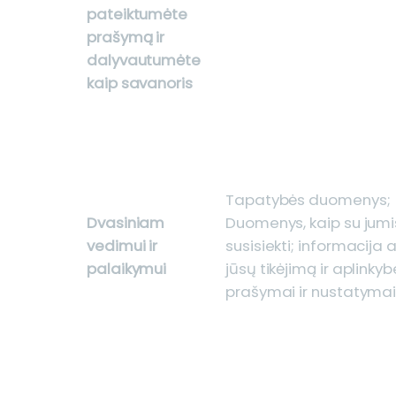
pateiktumėte
prašymą ir
dalyvautumėte
kaip savanoris
Tapatybės duomenys;
Dvasiniam
Duomenys, kaip su jumi
vedimui ir
susisiekti; informacija 
palaikymui
jūsų tikėjimą ir aplinkyb
prašymai ir nustatyma