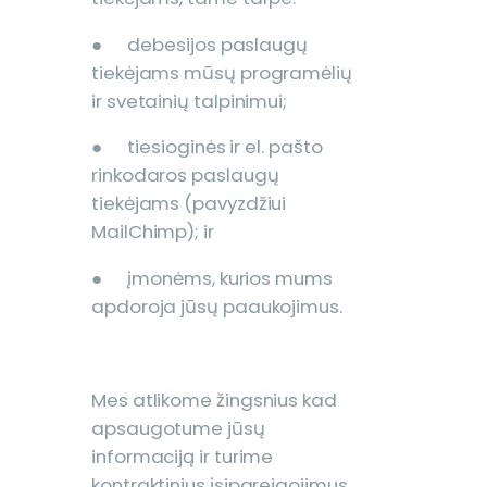
● debesijos paslaugų
tiekėjams mūsų programėlių
ir svetainių talpinimui;
● tiesioginės ir el. pašto
rinkodaros paslaugų
tiekėjams (pavyzdžiui
MailChimp); ir
● įmonėms, kurios mums
apdoroja jūsų paaukojimus.
Mes atlikome žingsnius kad
apsaugotume jūsų
informaciją ir turime
kontraktinius įsipareigojimus