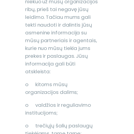
niekuo už mūsų organizacijos
ribų, prieš tai negavę jūsų
leidimo. Tačiau mums gali
tekti naudoti ir dalintis jūsų
asmenine informacija su
mūsų partneriais ir agentais,
kurie nuo mūsų tiekia jums
prekes ir paslaugas. Jūsų
informacija gali būti
atskleista:
o kitoms mūsų
organizacijos dalims;
o valdžios ir reguliavimo
institucijoms;
o trečiųjų šalių paslaugų
tiekėjams, tame tarpe: