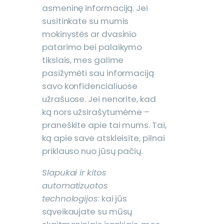
asmeninę informaciją. Jei
susitinkate su mumis
mokinystės ar dvasinio
patarimo bei palaikymo
tikslais, mes galime
pasižymėti sau informaciją
savo konfidencialiuose
užrašuose. Jei nenorite, kad
ką nors užsirašytumėme –
praneškite apie tai mums. Tai,
ką apie save atskleisite, pilnai
priklauso nuo jūsų pačių.
Slapukai ir kitos
automatizuotos
technologijos
: kai jūs
sąveikaujate su mūsų