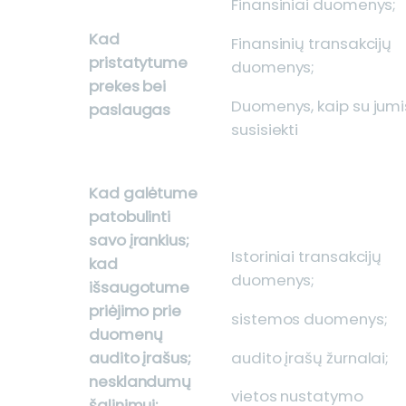
Finansiniai duomenys;
Kad
Finansinių transakcijų
pristatytume
duomenys;
prekes bei
Duomenys, kaip su jumi
paslaugas
susisiekti
Kad galėtume
patobulinti
savo įrankius;
Istoriniai transakcijų
kad
duomenys;
išsaugotume
priėjimo prie
sistemos duomenys;
duomenų
audito įrašų žurnalai;
audito įrašus;
nesklandumų
vietos nustatymo
šalinimui;