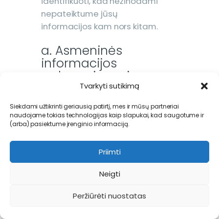
identifikuoti, kad nežinodami
nepateiktume jūsų
informacijos kam nors kitam.
a. Asmeninės
informacijos
redagavimas ir
atnaujinimas
Tvarkyti sutikimą
Siekdami užtikrinti geriausią patirtį, mes ir mūsų partneriai
Jei matysite, kad jūsų
naudojame tokias technologijas kaip slapukai, kad saugotume ir
asmeninę informaciją reikia
(arba) pasiektume įrenginio informaciją.
redaguoti arba atnaujinti, tai
ją galėsite pakeisti tiesiog
Priimti
mūsų svetainėje. Mūsų
skaitmeniniai įrankiai turi
Neigti
įvairias galimybes prieiti bei
Peržiūrėti nuostatas
pakeisti informaciją, kurią
mums anksčiau pateikėte,