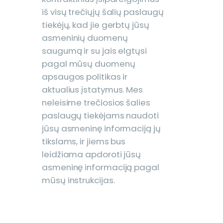
iš visų trečiųjų šalių paslaugų
tiekėjų, kad jie gerbtų jūsų
asmeninių duomenų
saugumą ir su jais elgtųsi
pagal mūsų duomenų
apsaugos politikas ir
aktualius įstatymus. Mes
neleisime trečiosios šalies
paslaugų tiekėjams naudoti
jūsų asmeninę informaciją jų
tikslams, ir jiems bus
leidžiama apdoroti jūsų
asmeninę informaciją pagal
mūsų instrukcijas.