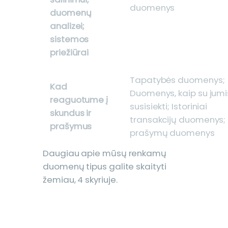
duomenys
duomenų
analizei;
sistemos
priežiūrai
Tapatybės duomenys;
Kad
Duomenys, kaip su jumi
reaguotume į
susisiekti; Istoriniai
skundus ir
transakcijų duomenys;
prašymus
prašymų duomenys
Daugiau apie mūsų renkamų
duomenų tipus galite skaityti
žemiau, 4 skyriuje.