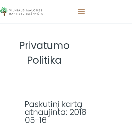
Privatumo
PAGRINDINIS
APIE MUS
Politika
APSILANKYKITE
PAMOKSLAI
RENGINIAI
KONTAKTAI
Paskutinį kartą
atnaujinta: 2018-
05-16