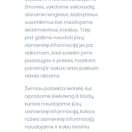
žmones, vykdome sielovadą,
darome renginius, bažnytinius
susirinkimus bei naudojame
skaitmeninius įrankius. Taip
pat galime naudoti jūsų
asmeninę informaciją jei jos
reikia tam, kad suteikti jums
paslaugas ir prekes, tvarkant
paramą ir aukas arba paklusti
teisės aktams.
Žemiau pateikta lentelė, kur
aprašome kiekvieną iš būdų,
kuriais naudojame jūsų
asmeninę informaciją, kokios
rūšies asmeninę informaciją
naudojame ir kokiu teisiniu