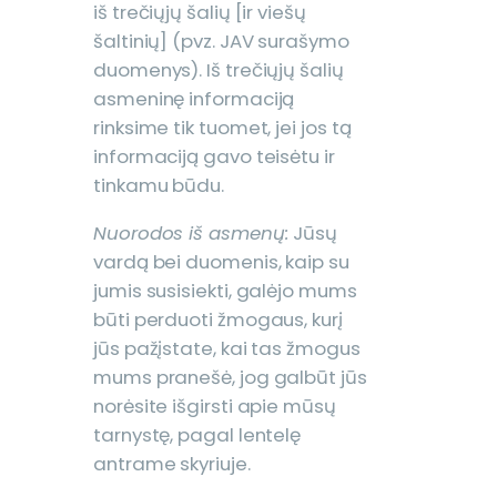
iš trečiųjų šalių [ir viešų
šaltinių] (pvz. JAV surašymo
duomenys). Iš trečiųjų šalių
asmeninę informaciją
rinksime tik tuomet, jei jos tą
informaciją gavo teisėtu ir
tinkamu būdu.
Nuorodos iš asmenų:
Jūsų
vardą bei duomenis, kaip su
jumis susisiekti, galėjo mums
būti perduoti žmogaus, kurį
jūs pažįstate, kai tas žmogus
mums pranešė, jog galbūt jūs
norėsite išgirsti apie mūsų
tarnystę, pagal lentelę
antrame skyriuje.