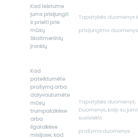
Kad leistume
jums prisijungti
Tapatybės duomenys i
ir prieiti prie
prisijungimo duomeny
mūsų
Skaitmeninių
Įrankių
Kad
pateiktumėte
prašymą arba
dalyvautumėte
Tapatybės duomenys;
mūsų
Duomenys, kaip su jumi
trumpalaikėse
susisiekti;
arba
ilgalaikėse
prašymo duomenys
misijose; kad