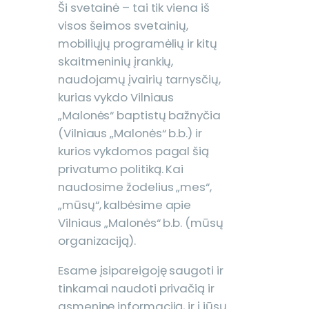
Ši svetainė – tai tik viena iš
visos šeimos svetainių,
mobiliųjų programėlių ir kitų
skaitmeninių įrankių,
naudojamų įvairių tarnysčių,
kurias vykdo Vilniaus
„Malonės“ baptistų bažnyčia
(Vilniaus „Malonės“ b.b.) ir
kurios vykdomos pagal šią
privatumo politiką. Kai
naudosime žodelius „mes“,
„mūsų“, kalbėsime apie
Vilniaus „Malonės“ b.b. (mūsų
organizaciją).
Esame įsipareigoję saugoti ir
tinkamai naudoti privačią ir
asmeninę informaciją, ir į jūsų