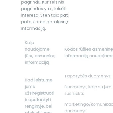
pagrindu. Kur teisinis
pagrindas yra „teisėti
interesai“, ten taip pat
pateikiame detalesnę
informaciją.
Kaip
naudojame
Kokios rūšies asmeninę
jūsų asmeninę
informaciją naudojam
informaciją
Tapatybės duomenys;
Kad leistume
jums
Duomenys, kaip su jumi
užsiregistruoti
susisiekti;
ir apsilankyti
marketingo/komunikac
renginyje, bei
duomenys
atsiųsti jums