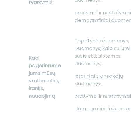
tvarkymui
prašymai ir nustatymai
demografiniai duome
Tapatybės duomenys;
Duomenys, kaip su jumi
susisiekti; sistemos
Kad
duomenys;
pagerintume
jums mūsų
Istoriniai transakcijų
skaitmeninių
duomenys;
įrankių
naudojimą
prašymai ir nustatymai
demografiniai duome