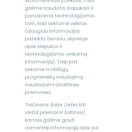
skaitmeniniais įrankiais, mes
galime naudotis slapukais ir
panašiomis technologijomis
tam, kad sektume veiklas
(daugiau informacijos
pateikta žemiau, skyrelyje
apie slapukus ir
technologijomis renkamą
informaciją). Taip pat
sekame mobiliųjų
programėlių naudojimą
naudodami analitines
priemones.
Trečiosios šalys [arba kiti
viešai prieinami šaltiniai]
:
kartais galime gauti
asmeninę informaciją apie jus