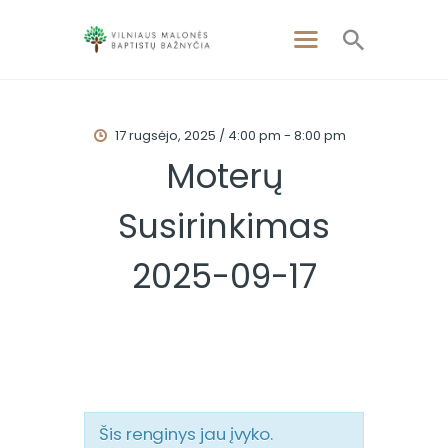
17 rugsėjo, 2025 / 4:00 pm
-
8:00 pm
PAGRINDINIS
Moterų
APIE MUS
Susirinkimas
APSILANKYKITE
PAMOKSLAI
2025-09-17
RENGINIAI
KONTAKTAI
Šis renginys jau įvyko.