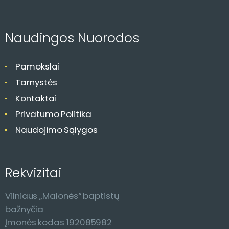
c
i
j
Naudingos Nuorodos
a
Pamokslai
Tarnystės
Kontaktai
Privatumo Politika
Naudojimo Sąlygos
Rekvizitai
Vilniaus „Malonės“ baptistų
bažnyčia
Įmonės kodas 192085982