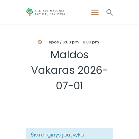
1 liepos / 6:00 pm
-
8:00 pm
PAGRINDINIS
Maldos
APIE MUS
Vakaras 2026-
APSILANKYKITE
PAMOKSLAI
07-01
RENGINIAI
KONTAKTAI
Šis renginys jau įvyko.