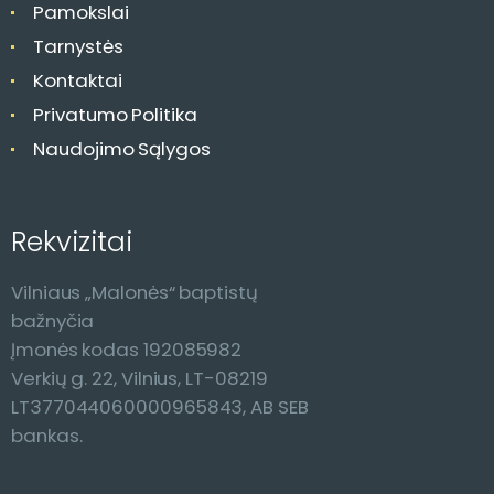
a
Pamokslai
Tarnystės
Kontaktai
Privatumo Politika
Naudojimo Sąlygos
Rekvizitai
Vilniaus „Malonės“ baptistų
bažnyčia
Įmonės kodas 192085982
Verkių g. 22, Vilnius, LT-08219
LT377044060000965843, AB SEB
bankas.