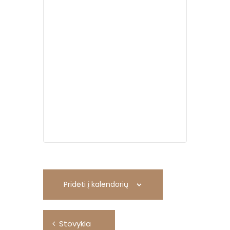
Pridėti į kalendorių
R
Stovykla