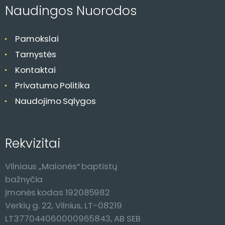
c
Naudingos Nuorodos
i
j
Pamokslai
a
Tarnystės
Kontaktai
Privatumo Politika
Naudojimo Sąlygos
Rekvizitai
Vilniaus „Malonės“ baptistų
bažnyčia
Įmonės kodas 192085982
Verkių g. 22, Vilnius, LT-08219
LT377044060000965843, AB SEB