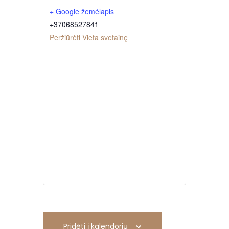
+ Google žemėlapis
+37068527841
Peržiūrėti Vieta svetainę
Pridėti į kalendorių