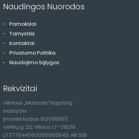
c
Naudingos Nuorodos
i
j
Pamokslai
a
Tarnystės
Kontaktai
Privatumo Politika
Naudojimo Sąlygos
Rekvizitai
Vilniaus „Malonės“ baptistų
bažnyčia
Įmonės kodas 192085982
Verkių g. 22, Vilnius, LT-08219
LT377044060000965843, AB SEB