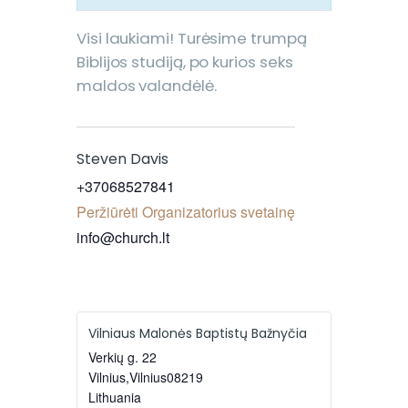
Visi laukiami! Turėsime trumpą
Biblijos studiją, po kurios seks
maldos valandėlė.
Steven Davis
+37068527841
Peržiūrėti Organizatorius svetainę
info@church.lt
Vilniaus Malonės Baptistų Bažnyčia
Verkių g. 22
Vilnius
,
Vilnius
08219
Lithuania