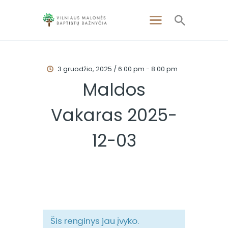
3 gruodžio, 2025 / 6:00 pm
-
8:00 pm
PAGRINDINIS
Maldos
APIE MUS
Vakaras 2025-
APSILANKYKITE
PAMOKSLAI
12-03
RENGINIAI
KONTAKTAI
Šis renginys jau įvyko.