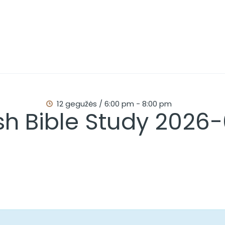
PAGRINDINIS
APIE MUS
APSILANKYKITE
PAMOKSLAI
12 gegužės / 6:00 pm
-
8:00 pm
sh Bible Study 2026
RENGINIAI
KONTAKTAI