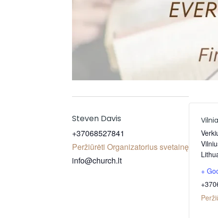
Steven Davis
Viln
+37068527841
Verki
Vilni
Peržiūrėti Organizatorius svetainę
Lithu
info@church.lt
+ Goo
+370
Perži