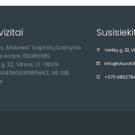
izitai
Susisieki
us „Malonės“ baptistų bažnyčia
Verkių g. 22, V
s kodas 192085982
info@church.l
 g. 22, Vilnius, LT-08219
044060000965843, AB SEB
+370 6852784
s.