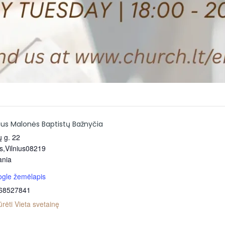
iaus Malonės Baptistų Bažnyčia
ų g. 22
us
,
Vilnius
08219
ania
gle žemėlapis
68527841
ūrėti Vieta svetainę