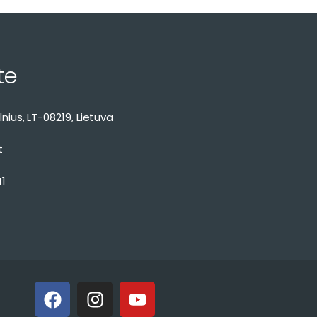
te
ilnius, LT-08219, Lietuva
t
1