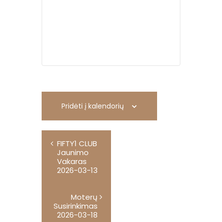
Pridėti į kalendorių
R
FIFTY1 CLUB
e
Jaunimo
n
Vakaras
2026-03-13
g
i
Moterų
n
Susirinkimas
2026-03-18
y