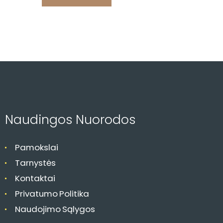
s
n
a
v
i
g
a
c
Naudingos Nuorodos
i
j
Pamokslai
a
Tarnystės
Kontaktai
Privatumo Politika
Naudojimo Sąlygos