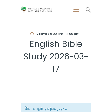
17 kovo / 6:00 pm
-
8:00 pm
PAGRINDINIS
English Bible
APIE MUS
Study 2026-03-
APSILANKYKITE
PAMOKSLAI
17
RENGINIAI
KONTAKTAI
Šis renginys jau įvyko.