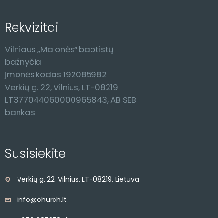
Rekvizitai
Vilniaus „Malonės“ baptistų
bažnyčia
Įmonės kodas 192085982
Verkių g. 22, Vilnius, LT-08219
LT377044060000965843, AB SEB
bankas.
Susisiekite
Verkių g. 22, Vilnius, LT-08219, Lietuva
info@church.lt