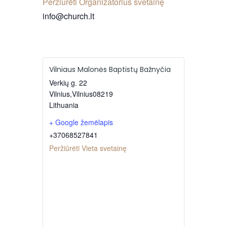
Peržiūrėti Organizatorius svetainę
info@church.lt
Vilniaus Malonės Baptistų Bažnyčia
Verkių g. 22
Vilnius
,
Vilnius
08219
Lithuania
+ Google žemėlapis
+37068527841
Peržiūrėti Vieta svetainę