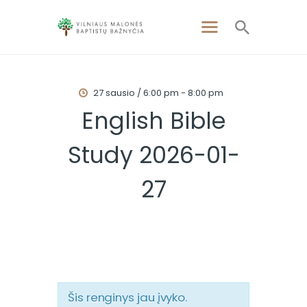
27 sausio / 6:00 pm
-
8:00 pm
PAGRINDINIS
English Bible
APIE MUS
Study 2026-01-
APSILANKYKITE
PAMOKSLAI
27
RENGINIAI
KONTAKTAI
Šis renginys jau įvyko.