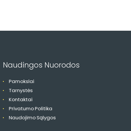
s
n
a
v
i
g
a
c
Naudingos Nuorodos
i
j
Pamokslai
a
Tarnystės
Kontaktai
Privatumo Politika
Naudojimo Sąlygos