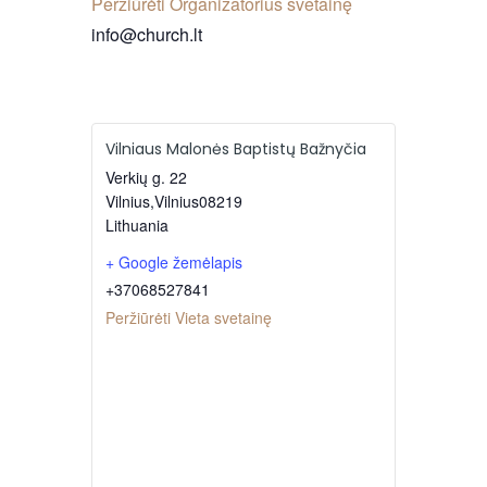
Peržiūrėti Organizatorius svetainę
info@church.lt
Vilniaus Malonės Baptistų Bažnyčia
Verkių g. 22
Vilnius
,
Vilnius
08219
Lithuania
+ Google žemėlapis
+37068527841
Peržiūrėti Vieta svetainę