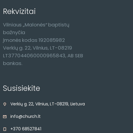
Rekvizitai
Vilniaus „Malonės“ baptistų
bažnyčia
Įmonės kodas 192085982
Verkių g. 22, Vilnius, LT-08219
LT377044060000965843, AB SEB
bankas.
Susisiekite
Verkių g. 22, Vilnius, LT-08219, Lietuva
info@church.lt
+370 68527841