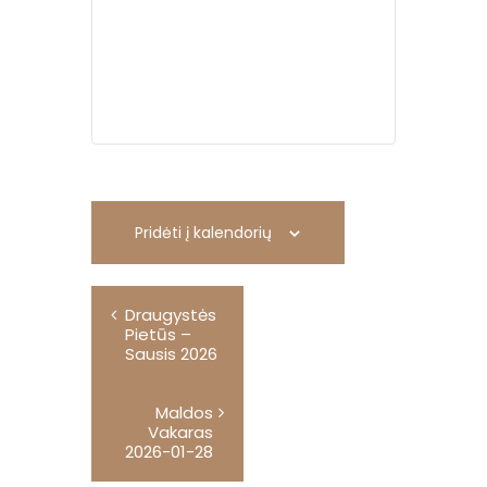
Pridėti į kalendorių
R
Draugystės
e
Pietūs –
n
Sausis 2026
g
i
Maldos
Vakaras
n
2026-01-28
y