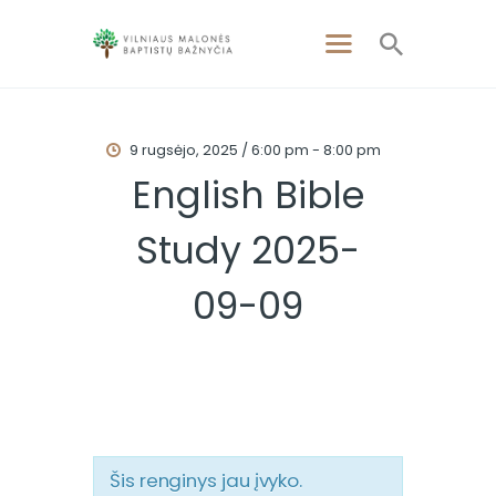
9 rugsėjo, 2025 / 6:00 pm
-
8:00 pm
PAGRINDINIS
English Bible
APIE MUS
Study 2025-
APSILANKYKITE
PAMOKSLAI
09-09
RENGINIAI
KONTAKTAI
Šis renginys jau įvyko.