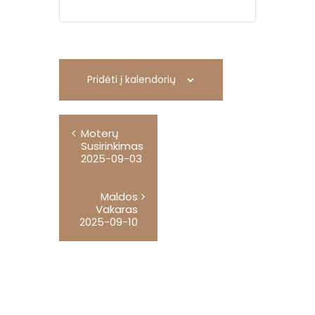
Pridėti į kalendorių
R
Moterų
e
Susirinkimas
n
2025-09-03
g
i
Maldos
Vakaras
n
2025-09-10
y
s
n
a