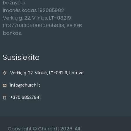
bažnyčia
Įmonės kodas 192085982
Verkių g. 22, Vilnius, LT-08219
LT377044060000965843, AB SEB
bankas.
Susisiekite
Verkių g. 22, Vilnius, LT-08219, Lietuva
info@church.lt
+370 68527841
Copyright © Church.lt 2026. All