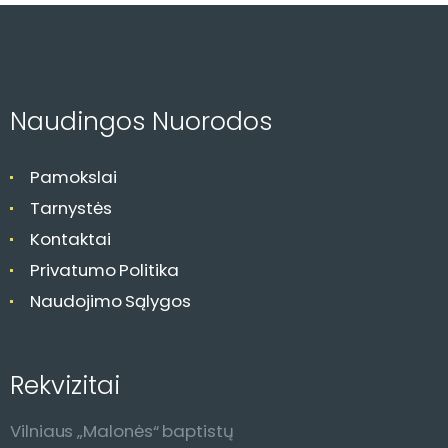
v
i
g
a
c
Naudingos Nuorodos
i
j
Pamokslai
a
Tarnystės
Kontaktai
Privatumo Politika
Naudojimo Sąlygos
Rekvizitai
Vilniaus „Malonės“ baptistų