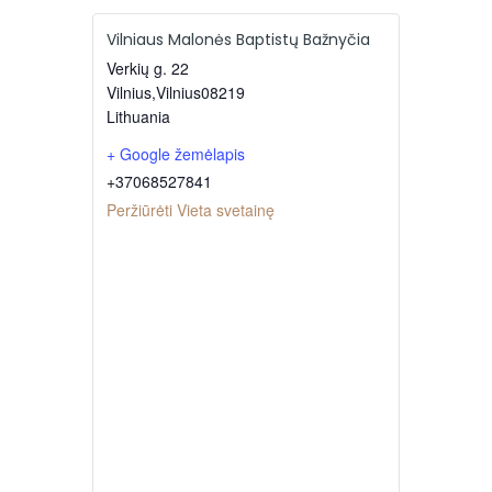
Vilniaus Malonės Baptistų Bažnyčia
Verkių g. 22
Vilnius
,
Vilnius
08219
Lithuania
+ Google žemėlapis
+37068527841
Peržiūrėti Vieta svetainę