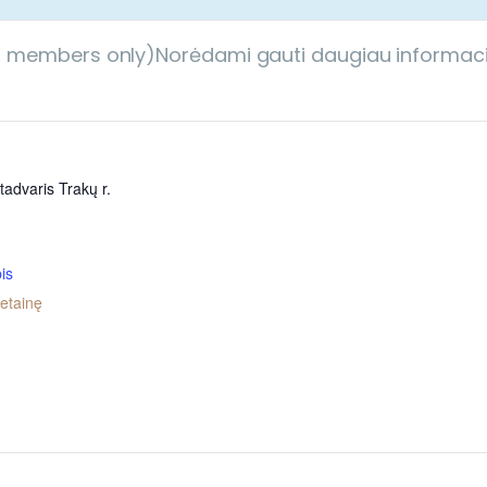
ch members only)
Norėdami gauti daugiau informacijo
tadvaris Trakų r.
is
vetainę