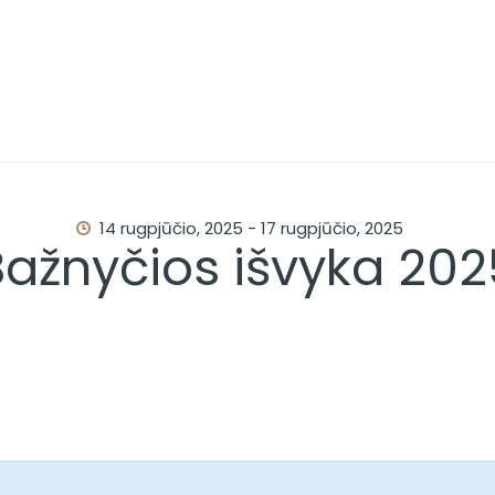
PAGRINDINIS
APIE MUS
APSILANKYKITE
PAMOKSLAI
14 rugpjūčio, 2025
-
17 rugpjūčio, 2025
Bažnyčios išvyka 202
RENGINIAI
KONTAKTAI