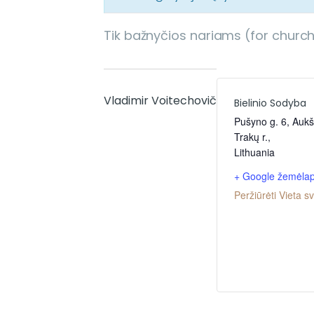
Tik bažnyčios nariams (for chur
Vladimir Voitechovič
Bielinio Sodyba
Pušyno g. 6, Aukš
Trakų r.
,
Lithuania
+ Google žemėlap
Peržiūrėti Vieta s