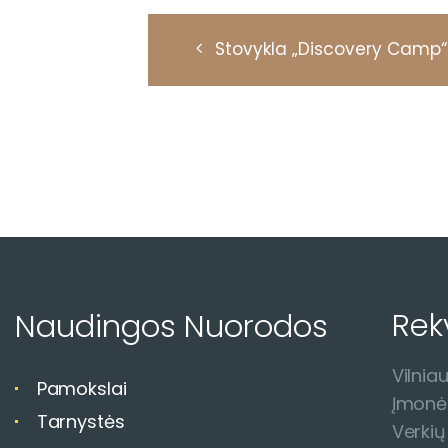
R
Stovykla „Discovery Camp“
e
n
g
i
n
y
Rekv
Naudingos Nuorodos
s
Vilnia
n
Pamokslai
Įmonė
Tarnystės
a
Verkių