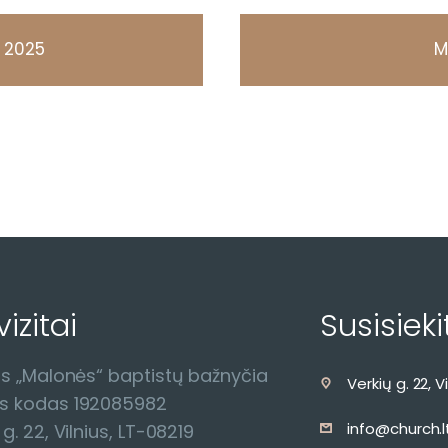
 2025
M
izitai
Susisieki
us „Malonės“ baptistų bažnyčia
Verkių g. 22, V
s kodas 192085982
info@church.l
 g. 22, Vilnius, LT-08219