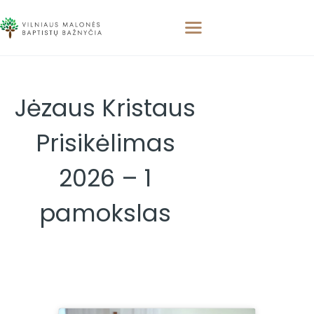
Jėzaus Kristaus
PAGRINDINIS
APIE MUS
Prisikėlimas
APSILANKYKITE
PAMOKSLAI
2026 – 1
RENGINIAI
KONTAKTAI
pamokslas