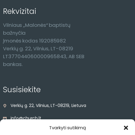
Rekvizitai
Vilniaus „Malonės“ baptistų
bažnyčia
Įmonės kodas 192085982
Verkių g. 22, Vilnius, LT-08219
LT377044060000965843, AB SEB
bankas.
Susisiekite
Verkių g. 22, Vilnius, LT-08219, Lietuva
info@church.lt
Tvarkyti sutikimą
+370 68527841