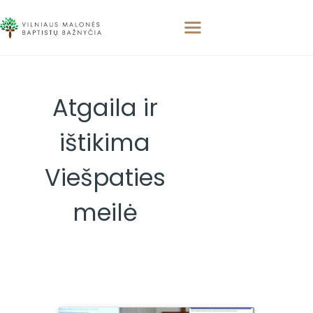
Atgaila ir
PAGRINDINIS
APIE MUS
ištikima
APSILANKYKITE
PAMOKSLAI
Viešpaties
RENGINIAI
KONTAKTAI
meilė