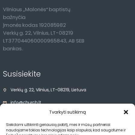
Vilniaus „Malonės“ baptistų
bažnyčia
Įmonės kodas 192085982
Verkių g. 22, Vilnius, LT-08219
LT377044060000965843, AB SEB
bankas.
Susisiekite
Verkių g. 22, Vilnius, LT-08219, Lietuva
info@church.lt
Tvarkyti sutikimą
+370 68527841
Siekdami užtikrinti geriausią patirtį, mes ir mūsų partneriai
naudojame tokias technologijas kaip slapukai, kad saugotume ir