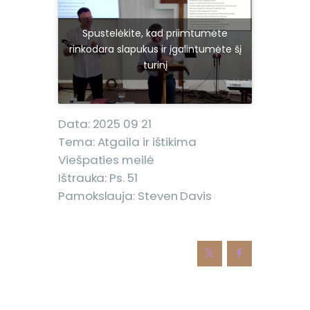
Spustelėkite, kad priimtumėte
rinkodara slapukus ir įgalintumėte šį
turinį
Data: 2025 09 21
Tema: Atgaila ir ištikima
Viešpaties meilė
Ištrauka: Ps. 51
Pamokslauja: Steven Davis