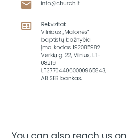
info@church.lt
Rekvizitai:
Vilniaus „Malonės“
baptistų bažnyčia
įmo. kodas 192085982
Verkių g. 22, Vilnius, LT-
08219.
LT377044060000965843,
AB SEB bankas.
You can also reach us on